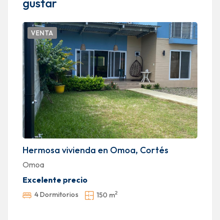
gustar
VENTA
Hermosa vivienda en Omoa, Cortés
P
C
Omoa
P
Excelente precio
E
2
4 Dormitorios
150 m